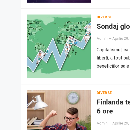
DIVERSE
Sondaj glo
Admin
—
Aprilie 29,
Capitalismul, ca
liberă, a fost su
beneficiilor sal
DIVERSE
Finlanda t
6 ore
Admin
—
Aprilie 29,