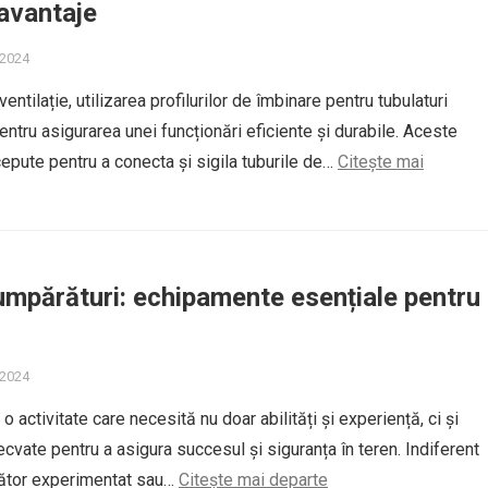
i avantaje
 2024
entilație, utilizarea profilurilor de îmbinare pentru tubulaturi
entru asigurarea unei funcționări eficiente și durabile. Aceste
cepute pentru a conecta și sigila tuburile de…
Citește mai
umpărături: echipamente esențiale pentru
 2024
 activitate care necesită nu doar abilități și experiență, ci și
vate pentru a asigura succesul și siguranța în teren. Indiferent
nător experimentat sau…
Citește mai departe