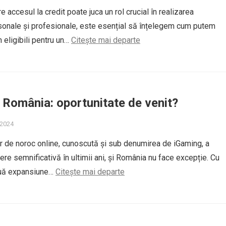
re accesul la credit poate juca un rol crucial în realizarea
sonale și profesionale, este esențial să înțelegem cum putem
 eligibili pentru un…
Citește mai departe
 România: oportunitate de venit?
 2024
lor de noroc online, cunoscută și sub denumirea de iGaming, a
ere semnificativă în ultimii ani, și România nu face excepție. Cu
inuă expansiune…
Citește mai departe