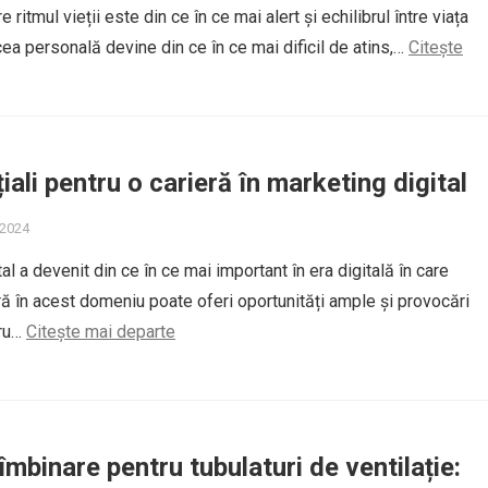
e ritmul vieții este din ce în ce mai alert și echilibrul între viața
cea personală devine din ce în ce mai dificil de atins,…
Citește
iali pentru o carieră în marketing digital
 2024
al a devenit din ce în ce mai important în era digitală în care
eră în acest domeniu poate oferi oportunități ample și provocări
tru…
Citește mai departe
îmbinare pentru tubulaturi de ventilație: