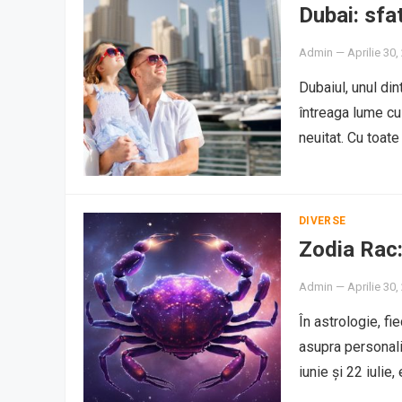
Dubai: sfa
Admin
—
Aprilie 30,
Dubaiul, unul din
întreaga lume cu 
neuitat. Cu toat
DIVERSE
Zodia Rac: 
Admin
—
Aprilie 30,
În astrologie, fi
asupra personalit
iunie și 22 iulie