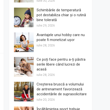
iulie 30, 2026
Schimbările de temperatură
pot destabiliza chiar și o rutină
bine tolerată
iulie 29, 2026
Avantajele unui hobby care nu
poate fi monetizat ușor
iulie 28, 2026
Ce poți face pentru a-ți păstra
serile libere când lucrezi de
acasă
iulie 28, 2026
Creșterea bruscă a volumului
de antrenament favorizează
accidentările de suprasolicitare
iulie 20, 2026
Încălțămintea sport trebuie