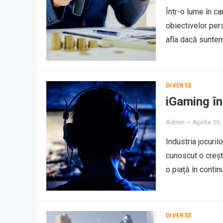
Într-o lume în ca
obiectivelor per
afla dacă suntem
DIVERSE
iGaming în
Admin
—
Aprilie 30,
Industria jocuri
cunoscut o creșt
o piață în cont
DIVERSE