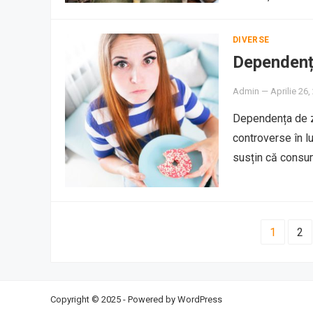
DIVERSE
Dependența
Admin
—
Aprilie 26,
Dependența de za
controverse în lu
susțin că consu
PAGINAȚIE
1
2
ARTICOLE
Copyright © 2025 - Powered by
WordPress