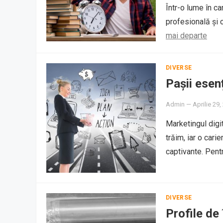
Într-o lume în car
profesională și 
mai departe
DIVERSE
Pașii esenț
Admin
—
Aprilie 29,
Marketingul digit
trăim, iar o cari
captivante. Pen
DIVERSE
Profile de 