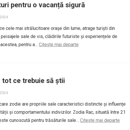
turi pentru o vacanță sigură
 2024
tre cele mai strălucitoare orașe din lume, atrage turiști din
peisajele sale de vis, clădirile futuriste și experiențele de
e acestea, pentru a…
Citește mai departe
tot ce trebuie să știi
 2024
ecare zodie are propriile sale caracteristici distincte și influențe
ății și comportamentului indivizilor. Zodia Rac, situată între 21
, este cunoscută pentru trăsăturile sale…
Citește mai departe