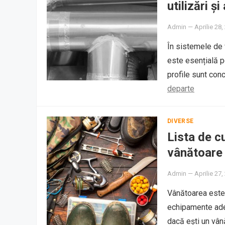
utilizări ș
Admin
—
Aprilie 28,
În sistemele de v
este esențială p
profile sunt con
departe
DIVERSE
Lista de c
vânătoare
Admin
—
Aprilie 27,
Vânătoarea este o
echipamente adec
dacă ești un vâ