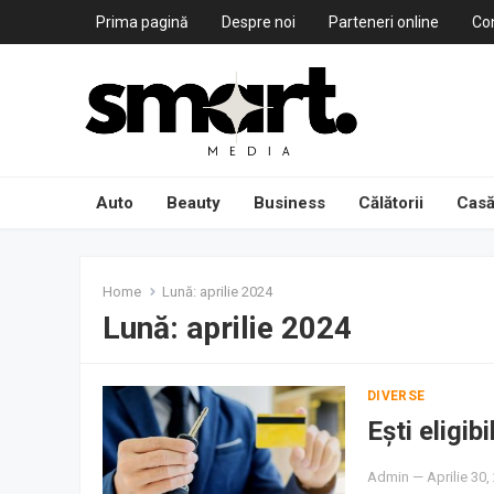
Prima pagină
Despre noi
Parteneri online
Co
Auto
Beauty
Business
Călătorii
Casă
Home
Lună:
aprilie 2024
Lună:
aprilie 2024
DIVERSE
Ești eligib
Admin
—
Aprilie 30,