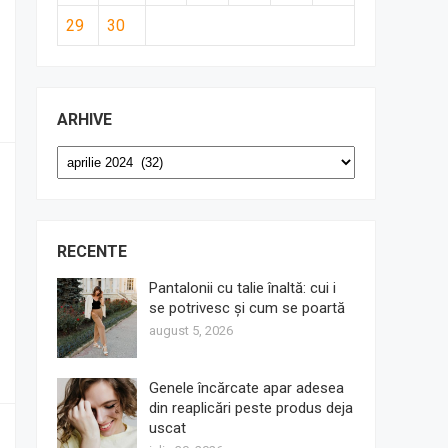
29
30
ARHIVE
Arhive
RECENTE
Pantalonii cu talie înaltă: cui i
se potrivesc și cum se poartă
august 5, 2026
Genele încărcate apar adesea
din reaplicări peste produs deja
uscat