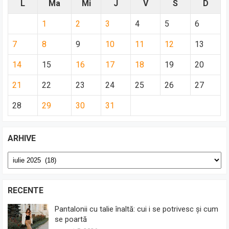
L
Ma
Mi
J
V
S
D
1
2
3
4
5
6
7
8
9
10
11
12
13
14
15
16
17
18
19
20
21
22
23
24
25
26
27
28
29
30
31
ARHIVE
Arhive
RECENTE
Pantalonii cu talie înaltă: cui i se potrivesc și cum
se poartă