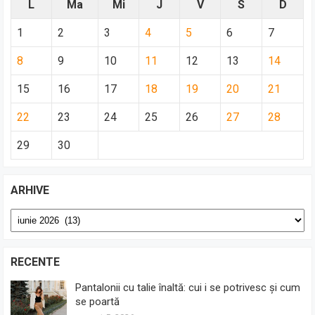
L
Ma
Mi
J
V
S
D
1
2
3
4
5
6
7
8
9
10
11
12
13
14
15
16
17
18
19
20
21
22
23
24
25
26
27
28
29
30
ARHIVE
Arhive
RECENTE
Pantalonii cu talie înaltă: cui i se potrivesc și cum
se poartă