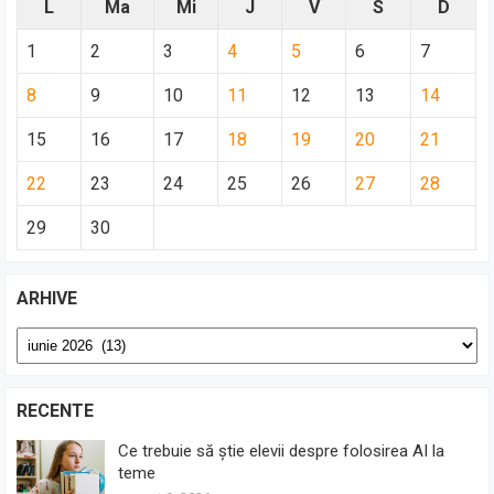
L
Ma
Mi
J
V
S
D
1
2
3
4
5
6
7
8
9
10
11
12
13
14
15
16
17
18
19
20
21
22
23
24
25
26
27
28
29
30
ARHIVE
Arhive
RECENTE
Ce trebuie să știe elevii despre folosirea AI la
teme