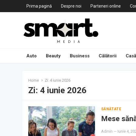
Prima pagină
Despre noi
Parteneri online
Co
Auto
Beauty
Business
Călătorii
Casă
Home
Zi:
4 iunie 2026
Zi:
4 iunie 2026
SĂNĂTATE
Mese sănăt
Admin
—
Iunie 4, 20