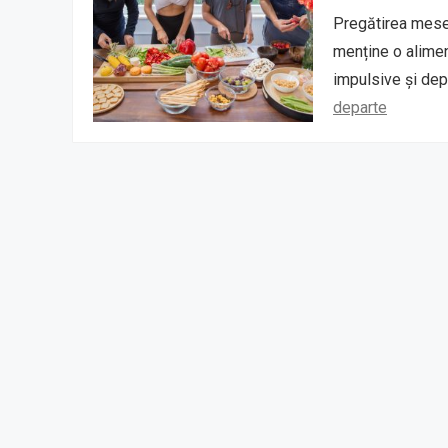
Pregătirea mesel
menține o alimen
impulsive și de
departe