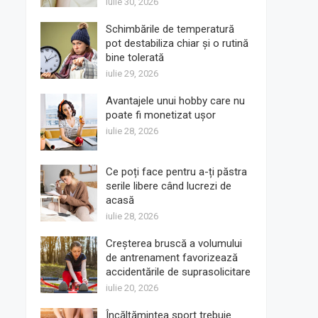
iulie 30, 2026
Schimbările de temperatură
pot destabiliza chiar și o rutină
bine tolerată
iulie 29, 2026
Avantajele unui hobby care nu
poate fi monetizat ușor
iulie 28, 2026
Ce poți face pentru a-ți păstra
serile libere când lucrezi de
acasă
iulie 28, 2026
Creșterea bruscă a volumului
de antrenament favorizează
accidentările de suprasolicitare
iulie 20, 2026
Încălțămintea sport trebuie