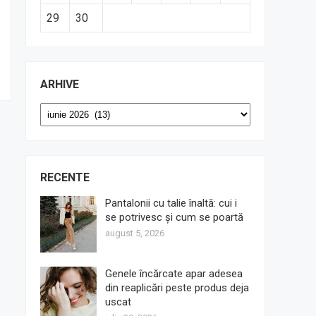
29
30
ARHIVE
Arhive
RECENTE
Pantalonii cu talie înaltă: cui i
se potrivesc și cum se poartă
august 5, 2026
Genele încărcate apar adesea
din reaplicări peste produs deja
uscat