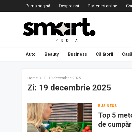
Prima pagină
Despre noi
Parteneri online
Co
Auto
Beauty
Business
Călătorii
Casă
Home
Zi:
19 decembrie 2025
Zi:
19 decembrie 2025
BUSINESS
Top 5 meto
de cumpăr