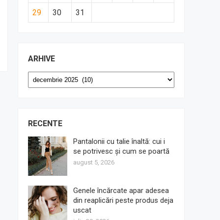
29
30
31
ARHIVE
Arhive
RECENTE
Pantalonii cu talie înaltă: cui i
se potrivesc și cum se poartă
august 5, 2026
Genele încărcate apar adesea
din reaplicări peste produs deja
uscat