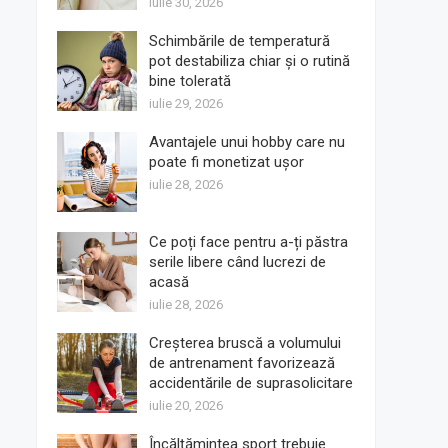
iulie 30, 2026
Schimbările de temperatură
pot destabiliza chiar și o rutină
bine tolerată
iulie 29, 2026
Avantajele unui hobby care nu
poate fi monetizat ușor
iulie 28, 2026
Ce poți face pentru a-ți păstra
serile libere când lucrezi de
acasă
iulie 28, 2026
Creșterea bruscă a volumului
de antrenament favorizează
accidentările de suprasolicitare
iulie 20, 2026
Încălțămintea sport trebuie