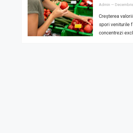
Admin
—
Decembrie
Creșterea valori
spori veniturile 
concentrezi exc