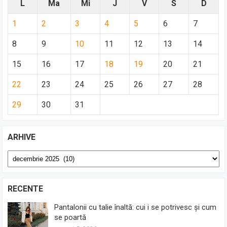
L
Ma
Mi
J
V
S
D
1
2
3
4
5
6
7
8
9
10
11
12
13
14
15
16
17
18
19
20
21
22
23
24
25
26
27
28
29
30
31
ARHIVE
Arhive
RECENTE
Pantalonii cu talie înaltă: cui i se potrivesc și cum
se poartă