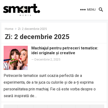
MENU
Home
Zi:
2 decembrie 2025
Zi:
2 decembrie 2025
Machiajul pentru petreceri tematice:
idei originale și creative
—
Decembrie 2, 2025
Petrecerile tematice sunt ocazia perfectă de a
experimenta, de a te juca cu culorile și de a-ți exprima
personalitatea prin machiaj. Fie că este vorba despre o
seară inspirată de…