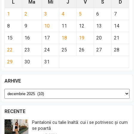
L
Ma
Mi
J
V
S
D
1
2
3
4
5
6
7
8
9
10
11
12
13
14
15
16
17
18
19
20
21
22
23
24
25
26
27
28
29
30
31
ARHIVE
Arhive
RECENTE
Pantalonii cu talie înaltă: cui i se potrivesc și cum
se poartă